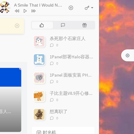
A Smile That I Would Never See Again
- Kitti Kuremanee
1
Ticket (Day Trip)
Chookiat Sakveerakul / August Band
2
A Smile That I Would Never See
热
最
随
Again
Kitti Kuremanee
3
Playground
Kitti Kuremanee
门
新
机
文
评
文
杀死那个石家庄人
4
Old Chinese Song
Kitti Kuremanee
章
论
章
评
0
5
淤青
刘昊霖
论
数：
1Panel部署Halo容器反复重启问题解决
6
我可以坐你旁边吗
厘小白
评
0
7
For You To Be Here
Tom Rosenthal
论
数：
1Panel 面板安装 PHP XLoader 扩展踩坑实录
8
情人知己
叶蒨文
评
0
9
当初就不该学php
黄灰红
论
数：
子比主题V8.9开心修复版
评
0
论
数：
前言大概是20年前后，接触到了建站，而后不久接触了QQ机器人。因为QQ机器人的部分功能需要通过接口实现，就这样我接触到了一些API站点，韩小韩API、独角...
想离职了
评
0
论
数：
时光机