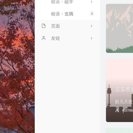
枝语・砚学
枝语・造隅
1
页面
关于
友链
说说
张洪Heo
豆瓣清单
青萍叙事
友情链接
leorain
归档
懋和道人
京东售
B站追番
梦爱吃鱼
403766
留言板