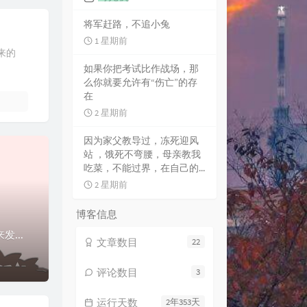
将军赶路，不追小兔
1 星期前
来的
如果你把考试比作战场，那
么你就要允许有“伤亡”的存
在
2 星期前
因为家父教导过，冻死迎风
站 ，饿死不弯腰，母亲教我
吃菜，不能过界，在自己的...
2 星期前
博客信息
前几天发文提到的狼途L98，用的好好的突然按键失灵。当时以为调好了，后来发现还是会100%复现问题，只不过是问题周期延长了。想起当时加钱买了京东延保，于是...
文章数目
22
评论数目
3
运行天数
2年353天