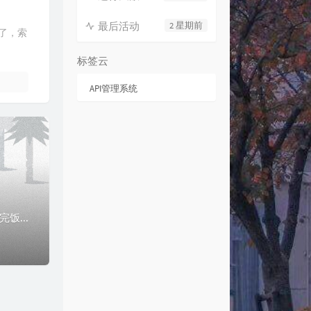
最后活动
2 星期前
多了，索
标签云
API管理系统
前言#之前买的狼途L98，今天中午还好好的，吃饭的时候给拔下来扔一边，吃完饭再次插上就发现出来右上角的旋钮正常、RGB灯正常外，所有按键都不好用了。后面甚...