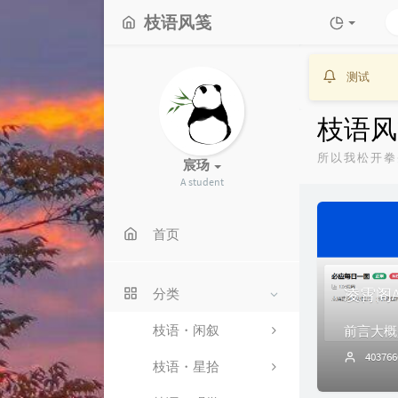
枝语风笺
测试
枝语风
所以我松开拳
宸玚
A student
首页
凌霄阁A
分类
枝语・闲叙
403766
枝语・星拾