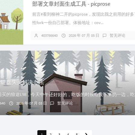
部署文章封面生成工具 - picprose
前言#看到柳神二开的picprose，发现比我之前用的好
性fork一份自己部署。体验地址：cov...
403766640
2026 年 07 月 05 日
暂无评论
98键盘失灵解决办法
640
2026 年 07 月 03 日
暂无评论
1
2
3
4
5