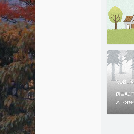
狼途L
403766