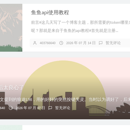
鱼鱼api使用教程
前言#这几天写了一个博客主题，那所需要的token哪里
呢？那就是来自于鱼鱼的api教程#首先就是注册...
403766640
2026 年 07 月 14 日
暂无评论
后太良心了
640
2026 年 07 月 07 日
暂无评论