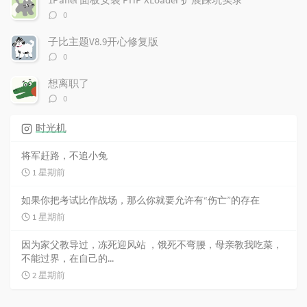
评
0
论
数：
子比主题V8.9开心修复版
评
0
论
数：
想离职了
评
0
论
数：
时光机
将军赶路，不追小兔
1 星期前
如果你把考试比作战场，那么你就要允许有“伤亡”的存在
1 星期前
因为家父教导过，冻死迎风站 ，饿死不弯腰，母亲教我吃菜，
不能过界，在自己的...
2 星期前