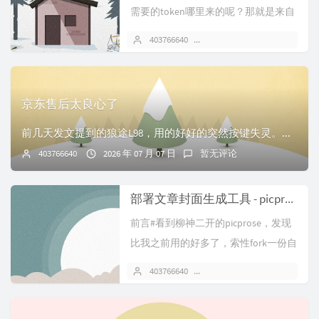
需要的token哪里来的呢？那就是来自
于鱼鱼的api教程#首先就是注册...
403766640
2026 年 07 月 14 日
京东售后太良心了
前几天发文提到的狼途L98，用的好好的突然按键失灵。当时以为调好了，后来发现还是会100%复现问题，只不过是问题周期延长了。想起当时加钱买了京东延保，于是...
403766640
2026 年 07 月 07 日
暂无评论
部署文章封面生成工具 - picprose
前言#看到柳神二开的picprose，发现
比我之前用的好多了，索性fork一份自
己部署。体验地址：cov...
403766640
2026 年 07 月 05 日