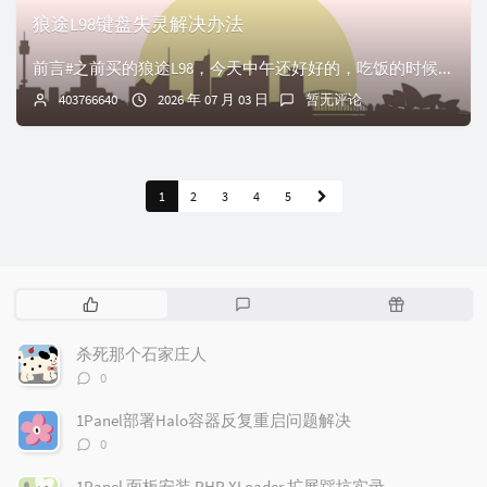
狼途L98键盘失灵解决办法
前言#之前买的狼途L98，今天中午还好好的，吃饭的时候给拔下来扔一边，吃完饭再次插上就发现出来右上角的旋钮正常、RGB灯正常外，所有按键都不好用了。后面甚...
403766640
2026 年 07 月 03 日
暂无评论
1
2
3
4
5
热
最
随
门
新
机
文
评
文
杀死那个石家庄人
章
论
章
评
0
论
数：
1Panel部署Halo容器反复重启问题解决
评
0
论
数：
1Panel 面板安装 PHP XLoader 扩展踩坑实录