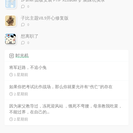
评
0
论
数：
子比主题V8.9开心修复版
评
0
论
数：
想离职了
评
0
论
数：
时光机
将军赶路，不追小兔
1 星期前
如果你把考试比作战场，那么你就要允许有“伤亡”的存在
2 星期前
因为家父教导过，冻死迎风站 ，饿死不弯腰，母亲教我吃菜，
不能过界，在自己的...
2 星期前