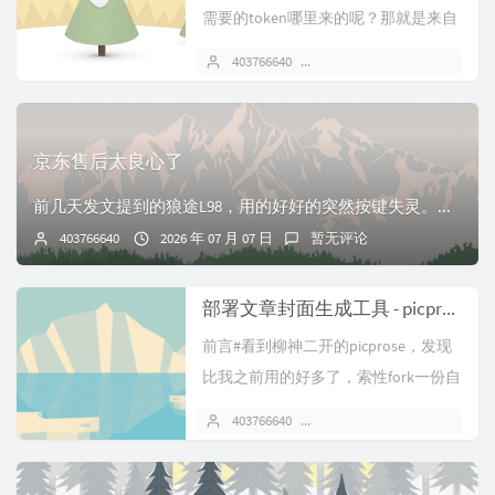
需要的token哪里来的呢？那就是来自
于鱼鱼的api教程#首先就是注册...
403766640
2026 年 07 月 14 日
京东售后太良心了
前几天发文提到的狼途L98，用的好好的突然按键失灵。当时以为调好了，后来发现还是会100%复现问题，只不过是问题周期延长了。想起当时加钱买了京东延保，于是...
403766640
2026 年 07 月 07 日
暂无评论
部署文章封面生成工具 - picprose
前言#看到柳神二开的picprose，发现
比我之前用的好多了，索性fork一份自
己部署。体验地址：cov...
403766640
2026 年 07 月 05 日