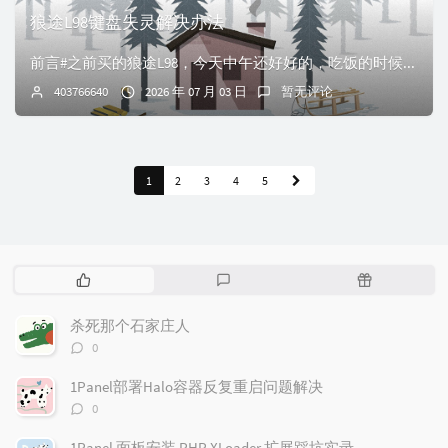
狼途L98键盘失灵解决办法
前言#之前买的狼途L98，今天中午还好好的，吃饭的时候给拔下来扔一边，吃完饭再次插上就发现出来右上角的旋钮正常、RGB灯正常外，所有按键都不好用了。后面甚...
403766640
2026 年 07 月 03 日
暂无评论
1
2
3
4
5
热
最
随
门
新
机
文
评
文
杀死那个石家庄人
章
论
章
评
0
论
数：
1Panel部署Halo容器反复重启问题解决
评
0
论
数：
1Panel 面板安装 PHP XLoader 扩展踩坑实录