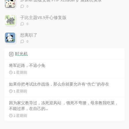
评
0
论
数：
子比主题V8.9开心修复版
评
0
论
数：
想离职了
评
0
论
数：
时光机
将军赶路，不追小兔
1 星期前
如果你把考试比作战场，那么你就要允许有“伤亡”的存在
1 星期前
因为家父教导过，冻死迎风站 ，饿死不弯腰，母亲教我吃菜，
不能过界，在自己的...
2 星期前