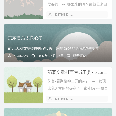
需要的token哪里来的呢？那就是来自
于鱼鱼的api教程#首先就是注册...
403766640
2026 年 07 月 14 日
京东售后太良心了
前几天发文提到的狼途L98，用的好好的突然按键失灵。当时以为调好了，后来发现还是会100%复现问题，只不过是问题周期延长了。想起当时加钱买了京东延保，于是...
403766640
2026 年 07 月 07 日
暂无评论
部署文章封面生成工具 - picprose
前言#看到柳神二开的picprose，发现
比我之前用的好多了，索性fork一份自
己部署。体验地址：cov...
403766640
2026 年 07 月 05 日