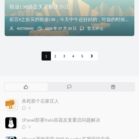
狼途L98键盘失灵解决办法
前言#之前买的狼途L98，今天中午还好好的，吃饭的时候给拔下来扔一边，吃完饭再次插上就发现出来右上角的旋钮正常、RGB灯正常外，所有按键都不好用了。后面甚...
403766640
2026 年 07 月 03 日
暂无评论
1
2
3
4
5
热
最
随
门
新
机
文
评
文
杀死那个石家庄人
章
论
章
评
0
论
数：
1Panel部署Halo容器反复重启问题解决
评
0
论
数：
1Panel 面板安装 PHP XLoader 扩展踩坑实录