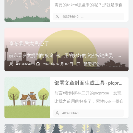
需要的token哪里来的呢？那就是来自
于鱼鱼的api教程#首先就是注册...
403766640
2026 年 07 月 14 日
京东售后太良心了
前几天发文提到的狼途L98，用的好好的突然按键失灵。当时以为调好了，后来发现还是会100%复现问题，只不过是问题周期延长了。想起当时加钱买了京东延保，于是...
403766640
2026 年 07 月 07 日
暂无评论
部署文章封面生成工具 - picprose
前言#看到柳神二开的picprose，发现
比我之前用的好多了，索性fork一份自
己部署。体验地址：cov...
403766640
2026 年 07 月 05 日