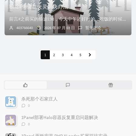
狼途L98键盘失灵解决办法
前言#之前买的狼途L98，今天中午还好好的，吃饭的时候给拔下来扔一边，吃完饭再次插上就发现出来右上角的旋钮正常、RGB灯正常外，所有按键都不好用了。后面甚...
403766640
2026 年 07 月 03 日
暂无评论
1
2
3
4
5
热
最
随
门
新
机
文
评
文
杀死那个石家庄人
章
论
章
评
0
论
数：
1Panel部署Halo容器反复重启问题解决
评
0
论
数：
1Panel 面板安装 PHP XLoader 扩展踩坑实录