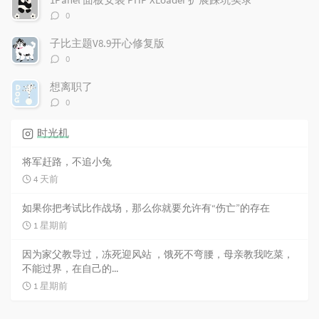
评
0
论
数：
子比主题V8.9开心修复版
评
0
论
数：
想离职了
评
0
论
数：
时光机
将军赶路，不追小兔
4 天前
如果你把考试比作战场，那么你就要允许有“伤亡”的存在
1 星期前
因为家父教导过，冻死迎风站 ，饿死不弯腰，母亲教我吃菜，
不能过界，在自己的...
1 星期前